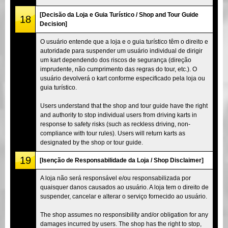
[Decisão da Loja e Guia Turístico / Shop and Tour Guide
18
Decision]
O usuário entende que a loja e o guia turístico têm o direito e
autoridade para suspender um usuário individual de dirigir
um kart dependendo dos riscos de segurança (direção
imprudente, não cumprimento das regras do tour, etc.). O
usuário devolverá o kart conforme especificado pela loja ou
guia turístico.
Users understand that the shop and tour guide have the right
and authority to stop individual users from driving karts in
response to safety risks (such as reckless driving, non-
compliance with tour rules). Users will return karts as
designated by the shop or tour guide.
19
[Isenção de Responsabilidade da Loja / Shop Disclaimer]
A loja não será responsável e/ou responsabilizada por
quaisquer danos causados ao usuário. A loja tem o direito de
suspender, cancelar e alterar o serviço fornecido ao usuário.
The shop assumes no responsibility and/or obligation for any
damages incurred by users. The shop has the right to stop,