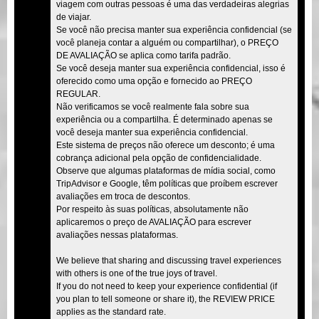
viagem com outras pessoas é uma das verdadeiras alegrias
de viajar.
Se você não precisa manter sua experiência confidencial (se
você planeja contar a alguém ou compartilhar), o PREÇO
DE AVALIAÇÃO se aplica como tarifa padrão.
Se você deseja manter sua experiência confidencial, isso é
oferecido como uma opção e fornecido ao PREÇO
REGULAR.
Não verificamos se você realmente fala sobre sua
experiência ou a compartilha. É determinado apenas se
você deseja manter sua experiência confidencial.
Este sistema de preços não oferece um desconto; é uma
cobrança adicional pela opção de confidencialidade.
Observe que algumas plataformas de mídia social, como
TripAdvisor e Google, têm políticas que proíbem escrever
avaliações em troca de descontos.
Por respeito às suas políticas, absolutamente não
aplicaremos o preço de AVALIAÇÃO para escrever
avaliações nessas plataformas.
We believe that sharing and discussing travel experiences
with others is one of the true joys of travel.
If you do not need to keep your experience confidential (if
you plan to tell someone or share it), the REVIEW PRICE
applies as the standard rate.