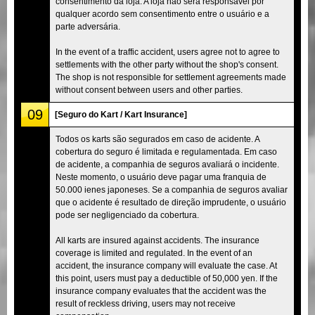
consentimento da loja. A loja não será responsável por
qualquer acordo sem consentimento entre o usuário e a
parte adversária.
In the event of a traffic accident, users agree not to agree to
settlements with the other party without the shop's consent.
The shop is not responsible for settlement agreements made
without consent between users and other parties.
09
[Seguro do Kart / Kart Insurance]
Todos os karts são segurados em caso de acidente. A
cobertura do seguro é limitada e regulamentada. Em caso
de acidente, a companhia de seguros avaliará o incidente.
Neste momento, o usuário deve pagar uma franquia de
50.000 ienes japoneses. Se a companhia de seguros avaliar
que o acidente é resultado de direção imprudente, o usuário
pode ser negligenciado da cobertura.
All karts are insured against accidents. The insurance
coverage is limited and regulated. In the event of an
accident, the insurance company will evaluate the case. At
this point, users must pay a deductible of 50,000 yen. If the
insurance company evaluates that the accident was the
result of reckless driving, users may not receive