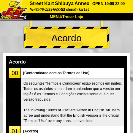
Street Kart Shibuya Annex
OPEN 10:00-22:00
📞+81-70-2222-6655
📧
shina@kart.st
MENU/Trocar Loja
INÍCIO
Acordo
Sobre
Especificações
Preços
Acesso
Opiniões
FAQ
Empresa
Reserva
Acordo
Trocar Loja
00
[Conformidade com os Termos de Uso]
Tokyo Shinagawa
Tokyo Akihabara#1
Os seguintes "Termos e Condições" estão escritos em inglês.
Todos os usuários concordam e entendem que a versão em
Tokyo Akihabara#2
Tokyo Shibuya
inglês é os "Termos e Condições oficiais sobre qualquer
Tokyo Shibuya Annex
Tokyo Bay
versão traduzida.
Tokyo Asakusa
Osaka
The following "Terms of Use" are written in English. All users
agree and understand that the English version is the official
Okinawa
"Terms of Use" over any translated versions.
01
[Acordo]