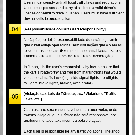
Users must comply with all local traffic laws and regulations.
Users must possess and carry at all times a valid driver's
license or permit to drive in Japan. Users must have sufficient
driving skills to operate a kart.
04
[Responsabilidade do Kart / Kart Responsibility]
No Japão, por lei, é responsabilidade do usuário garantir
que o kart esteja operacional sem disfunções que violem as
leis de trânsito locais. (Exemplo: Luz de sinal lateral, Faróis,
Lanternas traseiras, Luzes de freio, freios, aceleração)
In Japan, it is the user's responsibility by law to ensure that
the kart is roadworthy and free from malfunctions that would
violate local traffic laws (e.g., side signal lights, headlights,
taillights, brake lights, brakes, accelerator).
[Violação das Leis de Trânsito, etc. / Violation of Traffic
05
Laws, etc.]
Cada usuário será responsável por qualquer violação de
trânsito. A loja ou guia turístico não será responsável por
qualquer multa ou taxa incorrida pela violação.
Each user is responsible for any traffic violations. The shop