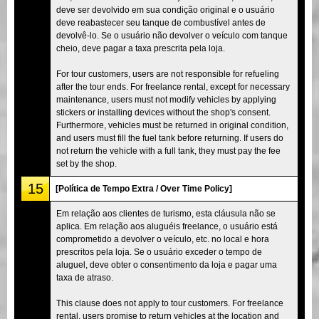
deve ser devolvido em sua condição original e o usuário
deve reabastecer seu tanque de combustível antes de
devolvê-lo. Se o usuário não devolver o veículo com tanque
cheio, deve pagar a taxa prescrita pela loja.
For tour customers, users are not responsible for refueling
after the tour ends. For freelance rental, except for necessary
maintenance, users must not modify vehicles by applying
stickers or installing devices without the shop's consent.
Furthermore, vehicles must be returned in original condition,
and users must fill the fuel tank before returning. If users do
not return the vehicle with a full tank, they must pay the fee
set by the shop.
15
[Política de Tempo Extra / Over Time Policy]
Em relação aos clientes de turismo, esta cláusula não se
aplica. Em relação aos aluguéis freelance, o usuário está
comprometido a devolver o veículo, etc. no local e hora
prescritos pela loja. Se o usuário exceder o tempo de
aluguel, deve obter o consentimento da loja e pagar uma
taxa de atraso.
This clause does not apply to tour customers. For freelance
rental, users promise to return vehicles at the location and