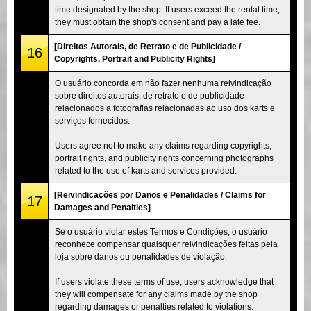
time designated by the shop. If users exceed the rental time,
they must obtain the shop's consent and pay a late fee.
[Direitos Autorais, de Retrato e de Publicidade /
16
Copyrights, Portrait and Publicity Rights]
O usuário concorda em não fazer nenhuma reivindicação
sobre direitos autorais, de retrato e de publicidade
relacionados a fotografias relacionadas ao uso dos karts e
serviços fornecidos.
Users agree not to make any claims regarding copyrights,
portrait rights, and publicity rights concerning photographs
related to the use of karts and services provided.
[Reivindicações por Danos e Penalidades / Claims for
17
Damages and Penalties]
Se o usuário violar estes Termos e Condições, o usuário
reconhece compensar quaisquer reivindicações feitas pela
loja sobre danos ou penalidades de violação.
If users violate these terms of use, users acknowledge that
they will compensate for any claims made by the shop
regarding damages or penalties related to violations.