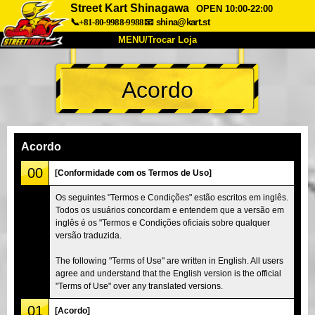
Street Kart Shinagawa
OPEN 10:00-22:00
📞+81-80-9988-9988
📧
shina@kart.st
MENU/Trocar Loja
INÍCIO
Acordo
Sobre
Especificações
Preços
Acesso
Opiniões
FAQ
Empresa
Reserva
Acordo
Trocar Loja
00
[Conformidade com os Termos de Uso]
Tokyo Shinagawa
Tokyo Akihabara#1
Os seguintes "Termos e Condições" estão escritos em inglês.
Todos os usuários concordam e entendem que a versão em
Tokyo Akihabara#2
Tokyo Shibuya
inglês é os "Termos e Condições oficiais sobre qualquer
Tokyo Shibuya Annex
Tokyo Bay
versão traduzida.
Tokyo Asakusa
Osaka
The following "Terms of Use" are written in English. All users
agree and understand that the English version is the official
Okinawa
"Terms of Use" over any translated versions.
01
[Acordo]