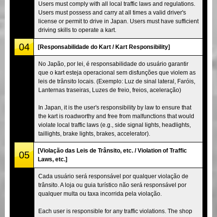
Users must comply with all local traffic laws and regulations.
Users must possess and carry at all times a valid driver's
license or permit to drive in Japan. Users must have sufficient
driving skills to operate a kart.
04
[Responsabilidade do Kart / Kart Responsibility]
No Japão, por lei, é responsabilidade do usuário garantir
que o kart esteja operacional sem disfunções que violem as
leis de trânsito locais. (Exemplo: Luz de sinal lateral, Faróis,
Lanternas traseiras, Luzes de freio, freios, aceleração)
In Japan, it is the user's responsibility by law to ensure that
the kart is roadworthy and free from malfunctions that would
violate local traffic laws (e.g., side signal lights, headlights,
taillights, brake lights, brakes, accelerator).
[Violação das Leis de Trânsito, etc. / Violation of Traffic
05
Laws, etc.]
Cada usuário será responsável por qualquer violação de
trânsito. A loja ou guia turístico não será responsável por
qualquer multa ou taxa incorrida pela violação.
Each user is responsible for any traffic violations. The shop