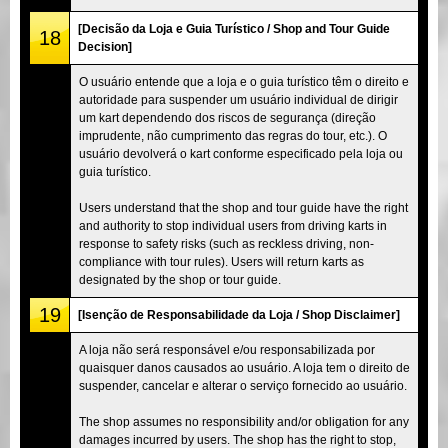
[Decisão da Loja e Guia Turístico / Shop and Tour Guide
18
Decision]
O usuário entende que a loja e o guia turístico têm o direito e
autoridade para suspender um usuário individual de dirigir
um kart dependendo dos riscos de segurança (direção
imprudente, não cumprimento das regras do tour, etc.). O
usuário devolverá o kart conforme especificado pela loja ou
guia turístico.
Users understand that the shop and tour guide have the right
and authority to stop individual users from driving karts in
response to safety risks (such as reckless driving, non-
compliance with tour rules). Users will return karts as
designated by the shop or tour guide.
19
[Isenção de Responsabilidade da Loja / Shop Disclaimer]
A loja não será responsável e/ou responsabilizada por
quaisquer danos causados ao usuário. A loja tem o direito de
suspender, cancelar e alterar o serviço fornecido ao usuário.
The shop assumes no responsibility and/or obligation for any
damages incurred by users. The shop has the right to stop,