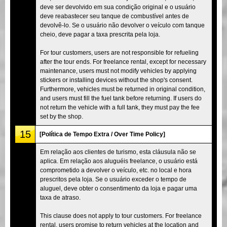
deve ser devolvido em sua condição original e o usuário
deve reabastecer seu tanque de combustível antes de
devolvê-lo. Se o usuário não devolver o veículo com tanque
cheio, deve pagar a taxa prescrita pela loja.
For tour customers, users are not responsible for refueling
after the tour ends. For freelance rental, except for necessary
maintenance, users must not modify vehicles by applying
stickers or installing devices without the shop's consent.
Furthermore, vehicles must be returned in original condition,
and users must fill the fuel tank before returning. If users do
not return the vehicle with a full tank, they must pay the fee
set by the shop.
15
[Política de Tempo Extra / Over Time Policy]
Em relação aos clientes de turismo, esta cláusula não se
aplica. Em relação aos aluguéis freelance, o usuário está
comprometido a devolver o veículo, etc. no local e hora
prescritos pela loja. Se o usuário exceder o tempo de
aluguel, deve obter o consentimento da loja e pagar uma
taxa de atraso.
This clause does not apply to tour customers. For freelance
rental, users promise to return vehicles at the location and