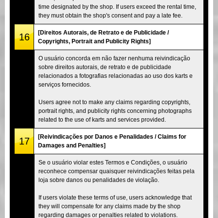
time designated by the shop. If users exceed the rental time,
they must obtain the shop's consent and pay a late fee.
[Direitos Autorais, de Retrato e de Publicidade /
16
Copyrights, Portrait and Publicity Rights]
O usuário concorda em não fazer nenhuma reivindicação
sobre direitos autorais, de retrato e de publicidade
relacionados a fotografias relacionadas ao uso dos karts e
serviços fornecidos.
Users agree not to make any claims regarding copyrights,
portrait rights, and publicity rights concerning photographs
related to the use of karts and services provided.
[Reivindicações por Danos e Penalidades / Claims for
17
Damages and Penalties]
Se o usuário violar estes Termos e Condições, o usuário
reconhece compensar quaisquer reivindicações feitas pela
loja sobre danos ou penalidades de violação.
If users violate these terms of use, users acknowledge that
they will compensate for any claims made by the shop
regarding damages or penalties related to violations.