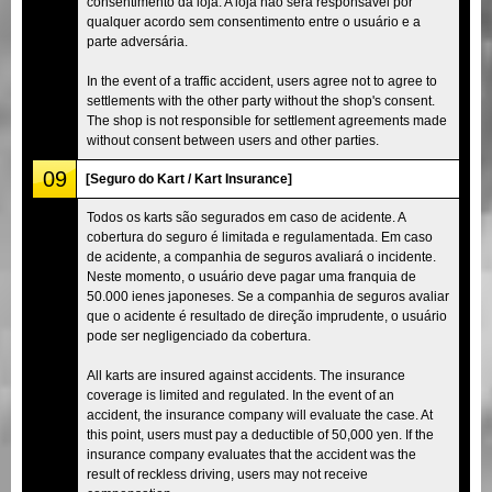
consentimento da loja. A loja não será responsável por
qualquer acordo sem consentimento entre o usuário e a
parte adversária.
In the event of a traffic accident, users agree not to agree to
settlements with the other party without the shop's consent.
The shop is not responsible for settlement agreements made
without consent between users and other parties.
09
[Seguro do Kart / Kart Insurance]
Todos os karts são segurados em caso de acidente. A
cobertura do seguro é limitada e regulamentada. Em caso
de acidente, a companhia de seguros avaliará o incidente.
Neste momento, o usuário deve pagar uma franquia de
50.000 ienes japoneses. Se a companhia de seguros avaliar
que o acidente é resultado de direção imprudente, o usuário
pode ser negligenciado da cobertura.
All karts are insured against accidents. The insurance
coverage is limited and regulated. In the event of an
accident, the insurance company will evaluate the case. At
this point, users must pay a deductible of 50,000 yen. If the
insurance company evaluates that the accident was the
result of reckless driving, users may not receive