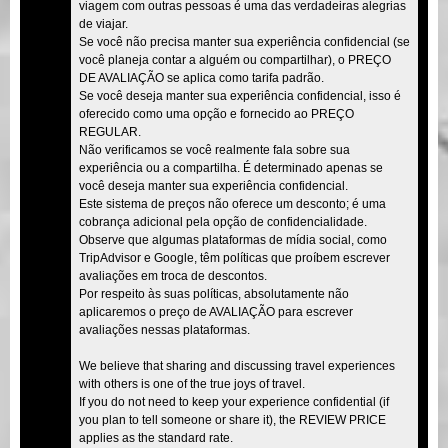
viagem com outras pessoas é uma das verdadeiras alegrias
de viajar.
Se você não precisa manter sua experiência confidencial (se
você planeja contar a alguém ou compartilhar), o PREÇO
DE AVALIAÇÃO se aplica como tarifa padrão.
Se você deseja manter sua experiência confidencial, isso é
oferecido como uma opção e fornecido ao PREÇO
REGULAR.
Não verificamos se você realmente fala sobre sua
experiência ou a compartilha. É determinado apenas se
você deseja manter sua experiência confidencial.
Este sistema de preços não oferece um desconto; é uma
cobrança adicional pela opção de confidencialidade.
Observe que algumas plataformas de mídia social, como
TripAdvisor e Google, têm políticas que proíbem escrever
avaliações em troca de descontos.
Por respeito às suas políticas, absolutamente não
aplicaremos o preço de AVALIAÇÃO para escrever
avaliações nessas plataformas.
We believe that sharing and discussing travel experiences
with others is one of the true joys of travel.
If you do not need to keep your experience confidential (if
you plan to tell someone or share it), the REVIEW PRICE
applies as the standard rate.