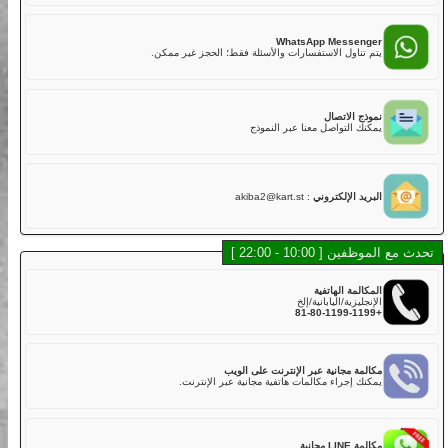
02
هل لديكم تأمين؟
نعم. تشمل خطتنا التأمينية القياسية مع تغطية أساسية في رسوم
LINE Mess
الجولة,
 أسرع للدردشة، الموظفون والشات بوت سيساعدونك.
ولكن عليك دفع الخصم إذا كانت هناك أضرار في الكارت بسبب
الاصطدام أو الخدوش أو القيادة الخشنة أو الحوادث. يتم تحصيل خصم
قدره 50,000 ين لكل مركبة مباشرة بعد الجولة.
WhatsApp Messe
خطة التأمين القياسية تغطي:
اول الاستفسارات والأسئلة فقط؛ الحجز غير ممكن.
・الإصابة الجسدية (بخلاف السائق): 800,000,000 ين
・الأضرار المادية (بخلاف السائق): 2,000,000 ين
・إصابة السائق: 5,000,000 ين
الاتصال
لذلك، نوصي بشدة لعملائنا الكرام اختيار خطة التأمين الكامل عند
التواصل معنا عبر النموذج
الحجز عبر الإنترنت أو في المتجر مقابل رسوم إضافية.
خطة التأمين الكامل تغطي:
・الإصابة الجسدية (بخلاف السائق): 800,000,000 ين
・الأضرار المادية (بخلاف السائق): 2,000,000 ين
 الإلكتروني
:
akiba2@kart.st
・إصابة السائق: 5,000,000 ين
03
هل توجد كارتات يمكن أن تستوعب أكثر من راكب؟
10 - 22:00 ]
في الوقت الحالي، لا نقدم كارتات تدعم أكثر من راكب في نفس