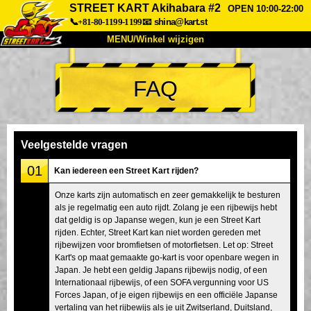
STREET KART Akihabara #2
OPEN 10:00-22:00
📞+81-80-1199-1199
📧
shina@kart.st
MENU/Winkel wijzigen
TOP
FAQ
Over
Specificaties
Prijzen
Toegang
Ervaringen
FAQ
Bedrijf
Boekingen
Veelgestelde vragen
Winkel wijzigen
01
Kan iedereen een Street Kart rijden?
Tokyo Shinagawa
Tokyo Akihabara#1
Onze karts zijn automatisch en zeer gemakkelijk te besturen
als je regelmatig een auto rijdt. Zolang je een rijbewijs hebt
Tokyo Akihabara#2
Tokyo Shibuya
dat geldig is op Japanse wegen, kun je een Street Kart
Tokyo Shibuya Annex
Tokyo Bay
rijden. Echter, Street Kart kan niet worden gereden met
rijbewijzen voor bromfietsen of motorfietsen. Let op: Street
Tokyo Asakusa
Osaka
Kart's op maat gemaakte go-kart is voor openbare wegen in
Japan. Je hebt een geldig Japans rijbewijs nodig, of een
Okinawa
Internationaal rijbewijs, of een SOFA vergunning voor US
Forces Japan, of je eigen rijbewijs en een officiële Japanse
vertaling van het rijbewijs als je uit Zwitserland, Duitsland,