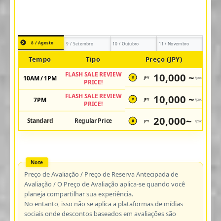
8 / Agosto
9 / Setembro
10 / Outubro
11 / Novembro
Tempo
Tipo
Preço (JPY)
FLASH SALE REVIEW
10,000 ~
10AM / 1PM
JPY
/pax
¥
PRICE!
FLASH SALE REVIEW
10,000 ~
7PM
JPY
/pax
¥
PRICE!
20,000~
Standard
Regular Price
JPY
/pax
¥
Preço de Avaliação / Preço de Reserva Antecipada de
Avaliação / O Preço de Avaliação aplica-se quando você
planeja compartilhar sua experiência.
No entanto, isso não se aplica a plataformas de mídias
sociais onde descontos baseados em avaliações são