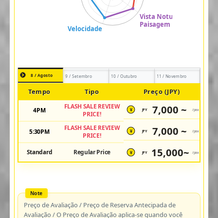
8 / Agosto
9 / Setembro
10 / Outubro
11 / Novembro
Tempo
Tipo
Preço (JPY)
FLASH SALE REVIEW
7,000 ~
4PM
JPY
/pax
¥
PRICE!
FLASH SALE REVIEW
7,000 ~
5:30PM
JPY
/pax
¥
PRICE!
15,000~
Standard
Regular Price
JPY
/pax
¥
Preço de Avaliação / Preço de Reserva Antecipada de
Avaliação / O Preço de Avaliação aplica-se quando você