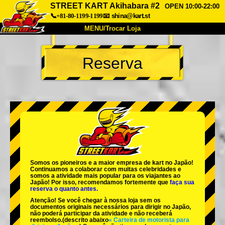
STREET KART Akihabara #2
OPEN 10:00-22:00
📞+81-80-1199-1199
📧
shina@kart.st
MENU/Trocar Loja
INÍCIO
Reserva
Sobre
Especificações
Preços
Acesso
Opiniões
FAQ
Empresa
Reserva
Trocar Loja
Tokyo Shinagawa
Tokyo Akihabara#1
Tokyo Akihabara#2
Tokyo Shibuya
Somos os
pioneiros
e a
maior empresa de kart
no Japão!
Tokyo Shibuya Annex
Tokyo Bay
Continuamos a colaborar com
muitas celebridades
e
somos a
atividade mais popular
para os viajantes ao
Japão! Por isso, recomendamos fortemente que
faça sua
Tokyo Asakusa
Osaka
reserva o quanto antes.
Atenção! Se você chegar à nossa loja sem os
Okinawa
documentos originais necessários para dirigir no Japão,
não poderá participar da atividade e não receberá
reembolso.
(descrito abaixo
« Carteira de motorista para