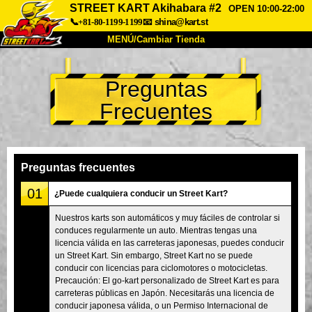
STREET KART Akihabara #2
OPEN 10:00-22:00
📞+81-80-1199-1199
📧
shina@kart.st
MENÚ/Cambiar Tienda
INICIO
Preguntas
Acerca de
Especificaciones
Precios
Frecuentes
Acceso
Testimonios
Preguntas Frecuentes
Empresa
Reservas
Cambiar Tienda
Preguntas frecuentes
Tokyo Shinagawa
Tokyo Akihabara#1
01
¿Puede cualquiera conducir un Street Kart?
Tokyo Akihabara#2
Tokyo Shibuya
Nuestros karts son automáticos y muy fáciles de controlar si
conduces regularmente un auto. Mientras tengas una
Tokyo Shibuya Annex
Tokyo Bay
licencia válida en las carreteras japonesas, puedes conducir
un Street Kart. Sin embargo, Street Kart no se puede
Tokyo Asakusa
Osaka
conducir con licencias para ciclomotores o motocicletas.
Okinawa
Precaución: El go-kart personalizado de Street Kart es para
carreteras públicas en Japón. Necesitarás una licencia de
conducir japonesa válida, o un Permiso Internacional de