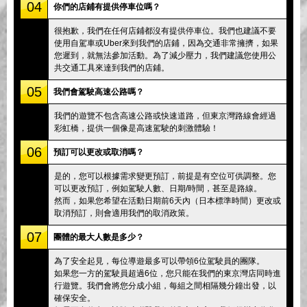
04
你們的店鋪有提供停車位嗎？
很抱歉，我們在任何店鋪都沒有提供停車位。我們也建議不要
使用自駕車或Uber來到我們的店鋪，因為交通非常擁擠，如果
您遲到，就無法參加活動。為了減少壓力，我們建議您使用公
共交通工具來達到我們的店鋪。
05
我們會駕駛高速公路嗎？
我們的遊覽不包含高速公路或快速道路，但東京灣路線會經過
彩虹橋，提供一個像是高速駕駛的刺激體驗！
06
預訂可以更改或取消嗎？
是的，您可以根據需求變更預訂，前提是有空位可供調整。您
可以更改預訂，例如駕駛人數、日期/時間，甚至是路線。
然而，如果您希望在活動日期前6天內（日本標準時間）更改或
取消預訂，則會適用我們的取消政策。
07
團體的最大人數是多少？
為了安全起見，每位導遊最多可以帶領6位駕駛員的團隊。
如果您一方的駕駛員超過6位，您只能在我們的東京灣店同時進
行遊覽。我們會將您分成小組，每組之間相隔幾分鐘出發，以
確保安全。