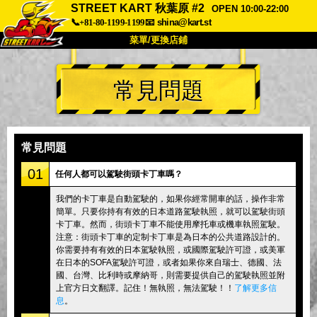
STREET KART 秋葉原 #2
OPEN 10:00-22:00
📞+81-80-1199-1199
📧
shina@kart.st
菜單/更換店鋪
首頁
常見問題
關於
規格
價格
交通方式
顧客聲音
常見問題
公司
預訂
常見問題
更換店鋪
01
任何人都可以駕駛街頭卡丁車嗎？
東京 品川 #1
東京 秋葉原 #1
我們的卡丁車是自動駕駛的，如果你經常開車的話，操作非常
簡單。只要你持有有效的日本道路駕駛執照，就可以駕駛街頭
東京 秋葉原 #2
東京 澀谷
卡丁車。然而，街頭卡丁車不能使用摩托車或機車執照駕駛。
東京 澀谷附店
東京灣
注意：街頭卡丁車的定制卡丁車是為日本的公共道路設計的。
你需要持有有效的日本駕駛執照，或國際駕駛許可證，或美軍
東京 淺草
大阪
在日本的SOFA駕駛許可證，或者如果你來自瑞士、德國、法
國、台灣、比利時或摩納哥，則需要提供自己的駕駛執照並附
沖繩
上官方日文翻譯。記住！無執照，無法駕駛！！
了解更多信
息
。