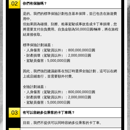
02
你們有保險嗎？
是的。我們的標準保險計劃包含基本保障，並已包含在旅遊費
用中。
但如果因為碰撞、刮擦、粗暴駕駛或事故造成卡丁車損壞，您
將需要支付自負費用。自負金額為50,000日圓/輛車，將在旅程
結束後收取。
標準保險計劃涵蓋：
・人身傷害（駕駛員以外）：800,000,000日圓
・財產損壞（駕駛員以外）：2,000,000日圓
・駕駛員傷害：5,000,000日圓
因此，我們強烈建議顧客在預訂時選擇全險計劃，這可以在網
上或店鋪進行，並需要額外付費。
全險計劃涵蓋：
・人身傷害（駕駛員以外）：800,000,000日圓
・財產損壞（駕駛員以外）：2,000,000日圓
・駕駛員傷害：5,000,000日圓
03
有可以容納多位乘客的卡丁車嗎？
目前，我們不提供可以同時容納多位乘客的卡丁車。