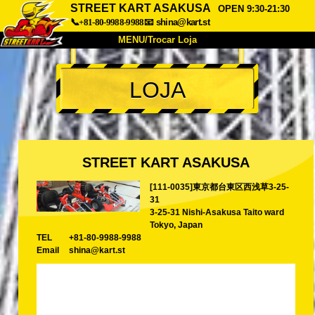
STREET KART ASAKUSA
OPEN 9:30-21:30
📞+81-80-9988-9988
📧
shina@kart.st
MENU/Trocar Loja
INÍCIO
LOJA
Sobre
Especificações
Preços
Acesso
Opiniões
FAQ
Empresa
Reserva
STREET KART ASAKUSA
Trocar Loja
[111-0035]東京都台東区西浅草3-25-
Tokyo Shinagawa
Tokyo Akihabara#1
31
Tokyo Akihabara#2
Tokyo Shibuya
3-25-31 Nishi-Asakusa Taito ward
Tokyo, Japan
Tokyo Shibuya Annex
Tokyo Bay
TEL
+81-80-9988-9988
Email
shina@kart.st
Tokyo Asakusa
Osaka
Okinawa