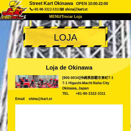
Street Kart Okinawa
OPEN 10:00-22:00
📞+81-90-3322-3311
📧
shina@kart.st
MENU/Trocar Loja
INÍCIO
LOJA
Sobre
Especificações
Preços
Acesso
Opiniões
FAQ
Empresa
Reserva
Loja de Okinawa
Trocar Loja
[900-0034]沖縄県那覇市東町7-1
Tokyo Shinagawa
Tokyo Akihabara#1
7-1 Higashi-Machi Naha City
Tokyo Akihabara#2
Tokyo Shibuya
Okinawa, Japan
TEL
+81-90-3322-3311
Tokyo Shibuya Annex
Tokyo Bay
Email
shina@kart.st
Tokyo Asakusa
Osaka
Okinawa