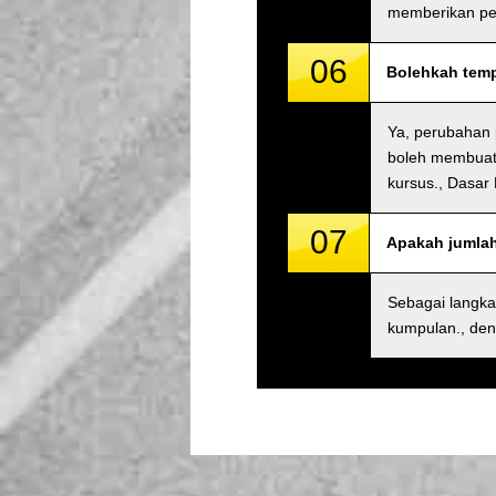
memberikan pe
06
Bolehkah temp
Ya, perubahan 
boleh membuat 
kursus., Dasar
07
Apakah jumla
Sebagai langk
kumpulan., den