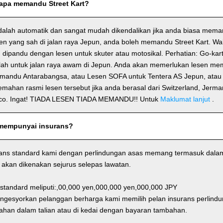
apa memandu Street Kart?
dalah automatik dan sangat mudah dikendalikan jika anda biasa mema
n yang sah di jalan raya Jepun, anda boleh memandu Street Kart. Wa
h dipandu dengan lesen untuk skuter atau motosikal. Perhatian: Go-kar
alah untuk jalan raya awam di Jepun. Anda akan memerlukan lesen m
emandu Antarabangsa, atau Lesen SOFA untuk Tentera AS Jepun, ata
jemahan rasmi lesen tersebut jika anda berasal dari Switzerland, Jerma
co. Ingat! TIADA LESEN TIADA MEMANDU!! Untuk
Maklumat lanjut
.
mempunyai insurans?
rans standard kami dengan perlindungan asas memang termasuk dalam
akan dikenakan sejurus selepas lawatan.
 standard meliputi:,00,000 yen,000,000 yen,000,000 JPY
ngesyorkan pelanggan berharga kami memilih pelan insurans perlin
an dalam talian atau di kedai dengan bayaran tambahan.