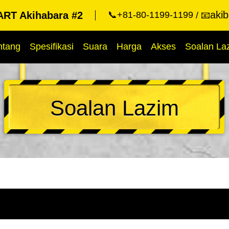
aki
RT Akihabara #2
📞+81-80-1199-1199
📧
ntang
Spesifikasi
Suara
Harga
Akses
Soalan La
Soalan Lazim