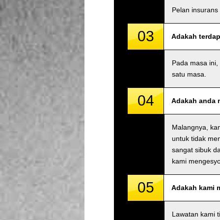
Pelan insurans
03
Adakah terdap
Pada masa ini,
satu masa.
04
Adakah anda m
Malangnya, kam
untuk tidak me
sangat sibuk da
kami mengesyo
05
Adakah kami 
Lawatan kami t