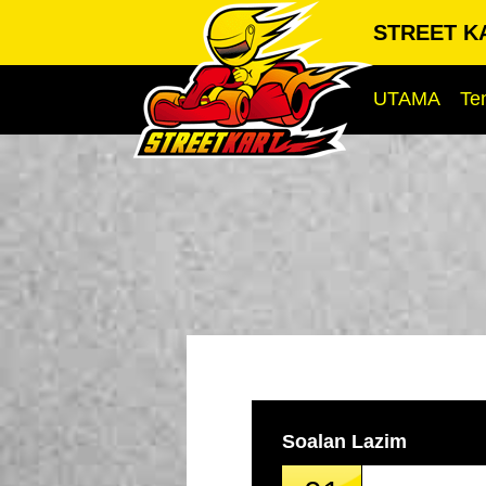
STREET KA
UTAMA
Te
Soalan Lazim