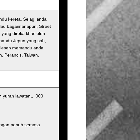
ndu kereta. Selagi anda
lau bagaimanapun, Street
t yang direka khas oleh
emandu Jepun yang sah,
u lesen memandu anda
n, Perancis, Taiwan,
 yuran lawatan,, ,000
dungan penuh semasa