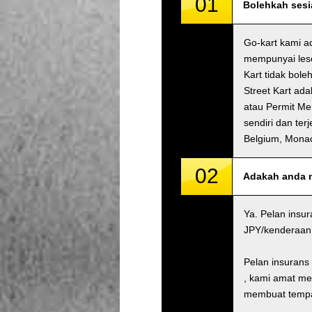
01
Bolehkah sesi
Go-kart kami a
mempunyai lese
Kart tidak bole
Street Kart ad
atau Permit M
sendiri dan ter
Belgium, Mona
02
Adakah anda 
Ya. Pelan insu
JPY/kenderaan 
Pelan insurans
, kami amat me
membuat tempah