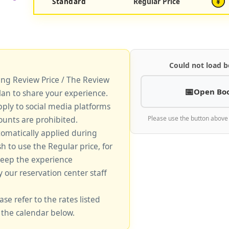
Standard
Regular Price
¥
Could not load b
king Review Price / The Review
Open Bo
lan to share your experience.
pply to social media platforms
unts are prohibited.
Please use the button above
tomatically applied during
sh to use the Regular price, for
keep the experience
y our reservation center staff
ase refer to the rates listed
 the calendar below.