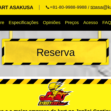
asa@ka
ART ASAKUSA
📞+81-80-9988-9988
📧
re
Especificações
Opiniões
Preços
Acesso
FA
Reserva