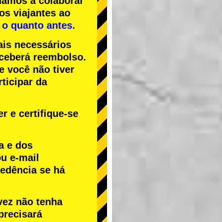
uamos a colaborar
os viajantes ao
 o quanto antes.
ais necessários
receberá reembolso.
Se você não tiver
ticipar da
r e certifique-se
a e dos
u e-mail
cedência se há
vez não tenha
precisará