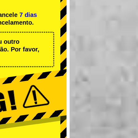
cancele
7 dias
ncelamento.
u outro
o. Por favor,