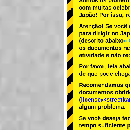
Somos os
pioneir
com
muitas celeb
Japão! Por isso,
Atenção! Se você 
para dirigir no Ja
(descrito abaixo
« 
os documentos nec
atividade e não r
Por favor, leia ab
de que pode chega
Recomendamos que 
documentos obtido
(
license@streetka
algum problema.
Se você deseja fa
tempo suficiente p