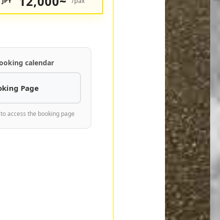
12,000~
JPY
/pax
ooking calendar
oking Page
 to access the booking page