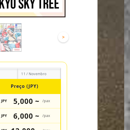
>
11 / Novembro
Preço (JPY)
5,000 ~
JPY
/pax
6,000 ~
JPY
/pax