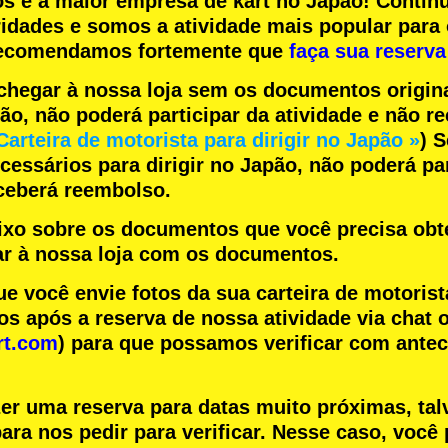
os
e a
maior empresa de kart
no Japão! Contin
ridades
e somos a
atividade mais popular
para 
 recomendamos fortemente que
faça sua reserva
chegar à nossa loja sem os documentos origin
pão, não poderá participar da atividade e não 
Carteira de motorista para dirigir no Japão »
) 
essários para dirigir no Japão, não poderá par
eceberá reembolso.
aixo sobre os documentos que você precisa obte
r à nossa loja com os documentos.
você envie fotos da sua carteira de motorist
s após a reserva de nossa atividade via chat o
rt.com
) para que possamos verificar com ante
zer uma reserva para datas muito próximas, tal
ara nos pedir para verificar. Nesse caso, você 