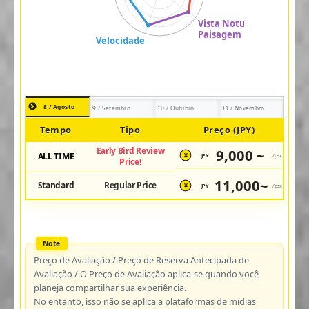
8 / Agosto
9 / Setembro
10 / Outubro
11 / Novembro
Tempo
Tipo
Preço (JPY)
Early Bird Review
9,000 ~
ALL TIME
JPY
/pax
¥
Price!
11,000~
Standard
Regular Price
JPY
/pax
¥
Preço de Avaliação / Preço de Reserva Antecipada de
Avaliação / O Preço de Avaliação aplica-se quando você
planeja compartilhar sua experiência.
No entanto, isso não se aplica a plataformas de mídias