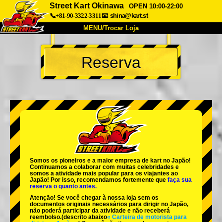
Street Kart Okinawa
OPEN 10:00-22:00
📞+81-90-3322-3311
📧
shina@kart.st
MENU/Trocar Loja
INÍCIO
Reserva
Sobre
Especificações
Preços
Acesso
Opiniões
FAQ
Empresa
Reserva
Trocar Loja
Tokyo Shinagawa
Tokyo Akihabara#1
Tokyo Akihabara#2
Tokyo Shibuya
Somos os
pioneiros
e a
maior empresa de kart
no Japão!
Tokyo Shibuya Annex
Tokyo Bay
Continuamos a colaborar com
muitas celebridades
e
somos a
atividade mais popular
para os viajantes ao
Japão! Por isso, recomendamos fortemente que
faça sua
Tokyo Asakusa
Osaka
reserva o quanto antes.
Atenção! Se você chegar à nossa loja sem os
Okinawa
documentos originais necessários para dirigir no Japão,
não poderá participar da atividade e não receberá
reembolso.
(descrito abaixo
« Carteira de motorista para