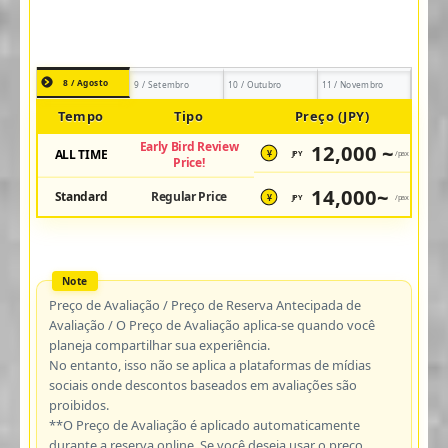
8 / Agosto
9 / Setembro
10 / Outubro
11 / Novembro
Tempo
Tipo
Preço (JPY)
Early Bird Review
12,000 ~
ALL TIME
JPY
/pax
¥
Price!
14,000~
Standard
Regular Price
JPY
/pax
¥
Preço de Avaliação / Preço de Reserva Antecipada de
Avaliação / O Preço de Avaliação aplica-se quando você
planeja compartilhar sua experiência.
No entanto, isso não se aplica a plataformas de mídias
sociais onde descontos baseados em avaliações são
proibidos.
**O Preço de Avaliação é aplicado automaticamente
durante a reserva online. Se você deseja usar o preço