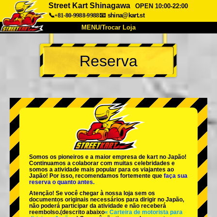
Street Kart Shinagawa
OPEN 10:00-22:00
📞+81-80-9988-9988
📧
shina@kart.st
MENU/Trocar Loja
INÍCIO
Reserva
Sobre
Especificações
Preços
Acesso
Opiniões
FAQ
Empresa
Reserva
Trocar Loja
Tokyo Shinagawa
Tokyo Akihabara#1
Tokyo Akihabara#2
Tokyo Shibuya
Somos os
pioneiros
e a
maior empresa de kart
no Japão!
Tokyo Shibuya Annex
Tokyo Bay
Continuamos a colaborar com
muitas celebridades
e
somos a
atividade mais popular
para os viajantes ao
Japão! Por isso, recomendamos fortemente que
faça sua
Tokyo Asakusa
Osaka
reserva o quanto antes.
Atenção! Se você chegar à nossa loja sem os
Okinawa
documentos originais necessários para dirigir no Japão,
não poderá participar da atividade e não receberá
reembolso.
(descrito abaixo
« Carteira de motorista para