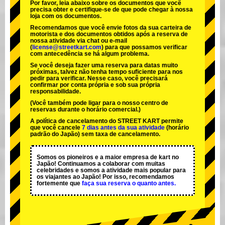
Por favor, leia abaixo sobre os documentos que você
precisa obter e certifique-se de que pode chegar à nossa
loja com os documentos.
Recomendamos que você envie fotos da sua carteira de
motorista e dos documentos obtidos após a reserva de
nossa atividade via chat ou e-mail
(
license@streetkart.com
) para que possamos verificar
com antecedência se há algum problema.
Se você deseja fazer uma reserva para datas muito
próximas, talvez não tenha tempo suficiente para nos
pedir para verificar. Nesse caso, você precisará
confirmar por conta própria e sob sua própria
responsabilidade.
(Você também pode ligar para o nosso centro de
reservas durante o horário comercial.)
A política de cancelamento do STREET KART permite
que você cancele
7 dias antes da sua atividade
(horário
padrão do Japão) sem taxa de cancelamento.
Somos os
pioneiros
e a
maior empresa de kart
no
Japão! Continuamos a colaborar com
muitas
celebridades
e somos a
atividade mais popular
para
os viajantes ao Japão! Por isso, recomendamos
fortemente que
faça sua reserva o quanto antes.