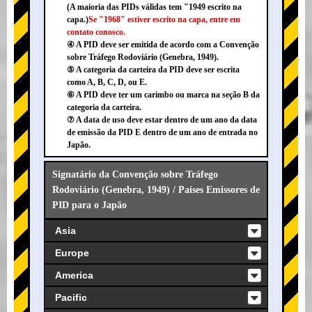
(A maioria das PIDs válidas tem "1949 escrito na
capa.)
Se "1968" estiver escrito na capa, entre em
contato conosco.
④ A PID deve ser emitida de acordo com a Convenção
sobre Tráfego Rodoviário (Genebra, 1949).
⑤ A categoria da carteira da PID deve ser escrita
como A, B, C, D, ou E.
⑥ A PID deve ter um carimbo ou marca na seção B da
categoria da carteira.
⑦ A data de uso deve estar dentro de um ano da data
de emissão da PID E dentro de um ano de entrada no
Japão.
Signatário da Convenção sobre Tráfego
Rodoviário (Genebra, 1949) / Países Emissores de
PID para o Japão
Asia
Europe
America
Pacific