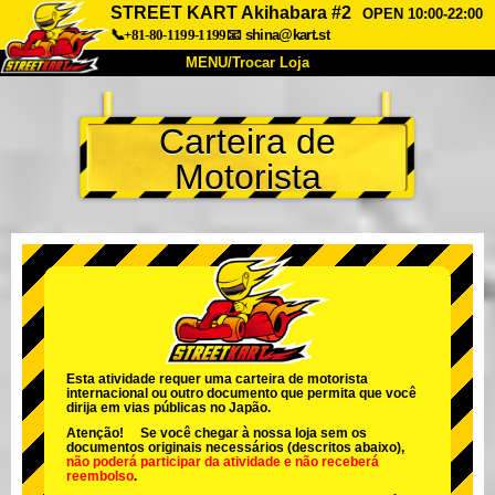
STREET KART Akihabara #2
OPEN 10:00-22:00
📞+81-80-1199-1199
📧
shina@kart.st
MENU/Trocar Loja
INÍCIO
Carteira de
Sobre
Especificações
Preços
Motorista
Acesso
Opiniões
FAQ
Empresa
Reserva
Trocar Loja
Tokyo Shinagawa
Tokyo Akihabara#1
Tokyo Akihabara#2
Tokyo Shibuya
Tokyo Shibuya Annex
Tokyo Bay
Esta atividade requer uma carteira de motorista
internacional ou outro documento que permita que você
Tokyo Asakusa
Osaka
dirija em vias públicas no Japão.
Atenção! Se você chegar à nossa loja sem os
Okinawa
documentos originais necessários (descritos abaixo),
não poderá participar da atividade
e
não receberá
reembolso
.