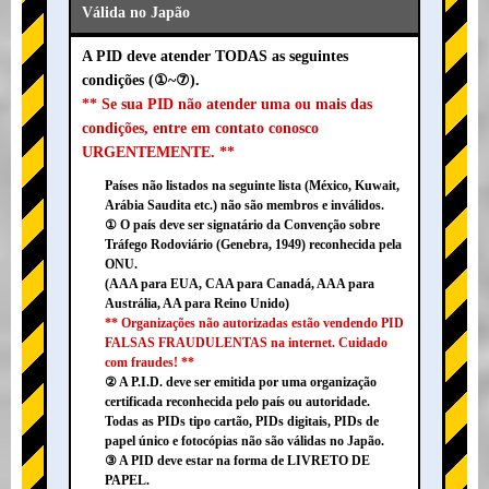
Válida no Japão
A PID deve atender TODAS as seguintes
condições (①~⑦).
** Se sua PID não atender uma ou mais das
condições, entre em contato conosco
URGENTEMENTE. **
Países não listados na seguinte lista (México, Kuwait,
Arábia Saudita etc.) não são membros e inválidos.
① O país deve ser signatário da Convenção sobre
Tráfego Rodoviário (Genebra, 1949) reconhecida pela
ONU.
(AAA para EUA, CAA para Canadá, AAA para
Austrália, AA para Reino Unido)
** Organizações não autorizadas estão vendendo PID
FALSAS FRAUDULENTAS na internet. Cuidado
com fraudes! **
② A P.I.D. deve ser emitida por uma organização
certificada reconhecida pelo país ou autoridade.
Todas as PIDs tipo cartão, PIDs digitais, PIDs de
papel único e fotocópias não são válidas no Japão.
③ A PID deve estar na forma de LIVRETO DE
PAPEL.